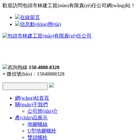
歡迎訪問包頭市林建工貿(mào)有限責(zé)任公司網(wǎng)站！
在線留言
信息動(dòng)態(tài)
咨詢熱線
158-4888-8328
+
微信號(hào)：
15848888328
點(diǎn)擊復(fù)制微信
網(wǎng)站首頁
關(guān)于我們
公司簡(jiǎn)介
產(chǎn)品展示
地腳螺絲
U型地腳螺栓
雙頭螺栓