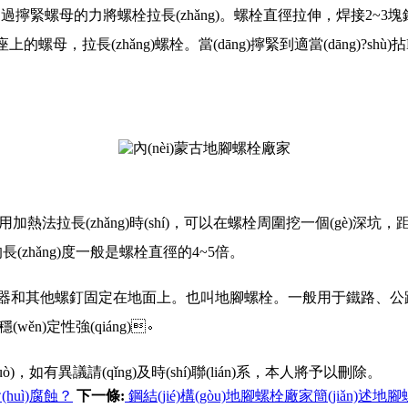
并通過擰緊螺母的力將螺栓拉長(zhǎng)。螺栓直徑拉伸，焊接2~3塊鋼板
底座上的螺母，拉長(zhǎng)螺栓。當(dāng)擰緊到適當(dāng)?shù
長(zhǎng)時(shí)，可以在螺栓周圍挖一個(gè)深坑，距離坑底
zhǎng)度一般是螺栓直徑的4~5倍。
他螺釘固定在地面上。也叫地腳螺栓。一般用于鐵路、公路、電力企業(
穩(wěn)定性強(qiáng)。
如有異議請(qǐng)及時(shí)聯(lián)系，本人將予以刪除。
huì)腐蝕？
下一條:
鋼結(jié)構(gòu)地腳螺栓廠家簡(jiǎn