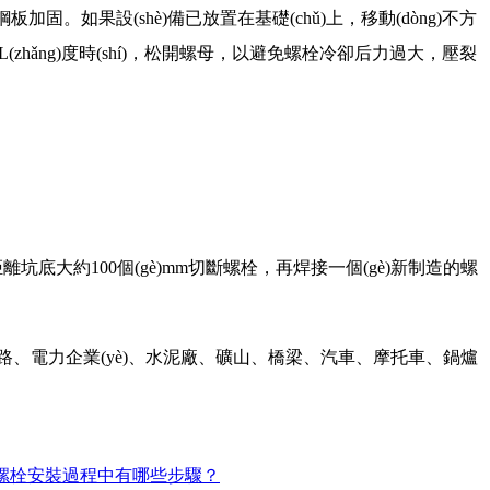
加固。如果設(shè)備已放置在基礎(chǔ)上，移動(dòng)不方
)拈L(zhǎng)度時(shí)，松開螺母，以避免螺栓冷卻后力過大，壓裂
大約100個(gè)mm切斷螺栓，再焊接一個(gè)新制造的螺
yè)、水泥廠、礦山、橋梁、汽車、摩托車、鍋爐
)述地腳螺栓安裝過程中有哪些步驟？