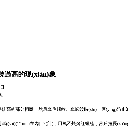
過高的現(xiàn)象
6日
象
)，將較高的部分切斷，然后套住螺紋。套螺紋時(shí)，應(yīng)防止
(shí)(15)mm在內(nèi)部)，用氧乙炔烤紅螺栓，然后拉長(zhǎn