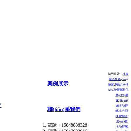
熱門搜索：
地腳
螺絲生產(chǎn)
案例展示
廠家
,
鋼結(jié)構
(gòu)地腳螺栓生
產(chǎn)廠
家
,
內(nèi)
聞
蒙古地腳
聯(lián)系我們
螺栓
,
包頭
地腳螺絲
,
內(nèi)蒙
電話：15848888328
古地腳螺