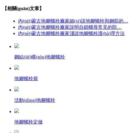
【相關(guān)文章】
內(nèi)蒙古地腳螺栓廠家細(xì)談地腳螺栓與鋼筋的…
內(nèi)蒙古地腳螺栓廠家說明自鎖螺母常見的防…
內(nèi)蒙古地腳螺栓廠家淺談地腳螺栓護(hù)理方法
鋼結(jié)構(gòu)地腳螺栓
地腳螺栓籠
活動(dòng)地腳螺栓
地腳螺栓定做