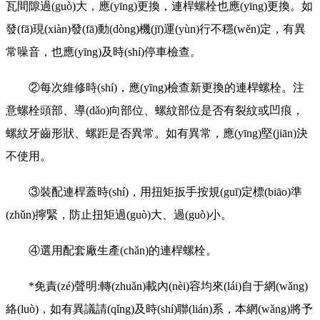
瓦間隙過(guò)大，應(yīng)更換，連桿螺栓也應(yīng)更換。如
發(fā)現(xiàn)發(fā)動(dòng)機(jī)運(yùn)行不穩(wěn)定，有異
常噪音，也應(yīng)及時(shí)停車檢查。
②每次維修時(shí)，應(yīng)檢查新更換的連桿螺栓。注
意螺栓頭部、導(dǎo)向部位、螺紋部位是否有裂紋或凹痕，
螺紋牙齒形狀、螺距是否異常。如有異常，應(yīng)堅(jiān)決
不使用。
③裝配連桿蓋時(shí)，用扭矩扳手按規(guī)定標(biāo)準
(zhǔn)擰緊，防止扭矩過(guò)大、過(guò)小。
④選用配套廠生產(chǎn)的連桿螺栓。
*免責(zé)聲明:轉(zhuǎn)載內(nèi)容均來(lái)自于網(wǎng)
絡(luò)，如有異議請(qǐng)及時(shí)聯(lián)系，本網(wǎng)將予