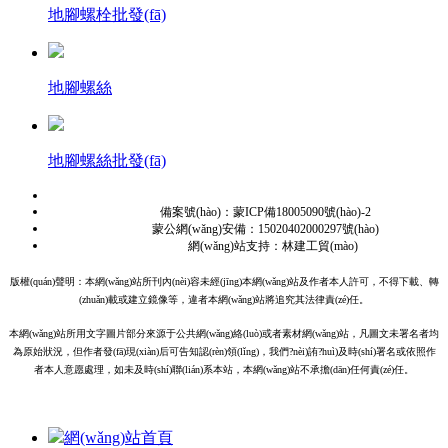
地腳螺栓批發(fā)
地腳螺絲
地腳螺絲批發(fā)
備案號(hào)：
蒙ICP備18005090號(hào)-2
蒙公網(wǎng)安備：
15020402000297號(hào)
網(wǎng)站支持：
林建工貿(mào)
版權(quán)聲明：本網(wǎng)站所刊內(nèi)容未經(jīng)本網(wǎng)站及作者本人許可，不得下載、轉
(zhuǎn)載或建立鏡像等，違者本網(wǎng)站將追究其法律責(zé)任。
本網(wǎng)站所用文字圖片部分來源于公共網(wǎng)絡(luò)或者素材網(wǎng)站，凡圖文未署名者均
為原始狀況，但作者發(fā)現(xiàn)后可告知認(rèn)領(lǐng)，我們?nèi)詴?huì)及時(shí)署名或依照作
者本人意愿處理，如未及時(shí)聯(lián)系本站，本網(wǎng)站不承擔(dān)任何責(zé)任。
網(wǎng)站首頁