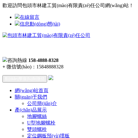
歡迎訪問包頭市林建工貿(mào)有限責(zé)任公司網(wǎng)站！
在線留言
信息動(dòng)態(tài)
咨詢熱線
158-4888-8328
+
微信號(hào)：
15848888328
點(diǎn)擊復(fù)制微信
網(wǎng)站首頁
關(guān)于我們
公司簡(jiǎn)介
產(chǎn)品展示
地腳螺絲
U型地腳螺栓
雙頭螺栓
定位鋼板預(yù)埋板