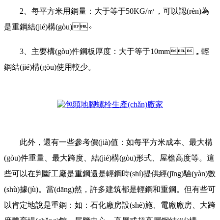
2、每平方米用鋼量：大于等于50KG/㎡，可以認(rèn)為
是重鋼結(jié)構(gòu)。
3、主要構(gòu)件鋼板厚度：大于等于10mm，輕
鋼結(jié)構(gòu)使用較少。
此外，還有一些參考價(jià)值：如每平方米成本、最大構
(gòu)件重量、最大跨度、結(jié)構(gòu)形式、屋檐高度等。這
些可以在判斷工廠是重鋼還是輕鋼時(shí)提供經(jīng)驗(yàn)數
(shù)據(jù)。當(dāng)然，許多建筑都是輕鋼和重鋼。但有些可
以肯定地說是重鋼：如：石化廠房設(shè)施、電廠廠房、大跨