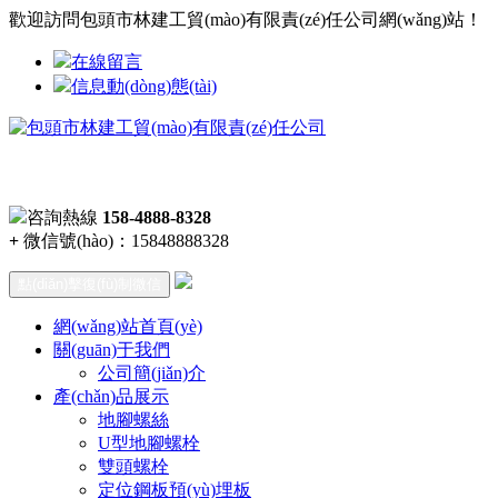
歡迎訪問包頭市林建工貿(mào)有限責(zé)任公司網(wǎng)站！
在線留言
信息動(dòng)態(tài)
咨詢熱線
158-4888-8328
+
微信號(hào)：
15848888328
點(diǎn)擊復(fù)制微信
網(wǎng)站首頁(yè)
關(guān)于我們
公司簡(jiǎn)介
產(chǎn)品展示
地腳螺絲
U型地腳螺栓
雙頭螺栓
定位鋼板預(yù)埋板