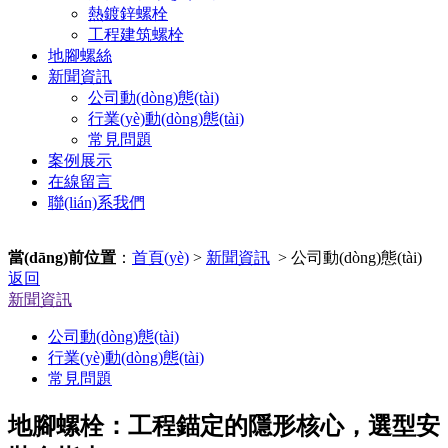
熱鍍鋅螺栓
工程建筑螺栓
地腳螺絲
新聞資訊
公司動(dòng)態(tài)
行業(yè)動(dòng)態(tài)
常見問題
案例展示
在線留言
聯(lián)系我們
當(dāng)前位置
：
首頁(yè)
>
新聞資訊
> 公司動(dòng)態(tài)
返回
新聞資訊
公司動(dòng)態(tài)
行業(yè)動(dòng)態(tài)
常見問題
地腳螺栓：工程錨定的隱形核心，選型安