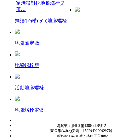
家淺談對拉地腳螺栓是
預…
鋼結(jié)構(gòu)地腳螺栓
地腳籠定做
地腳螺栓籠
活動地腳螺栓
地腳螺栓定做
備案號：
蒙ICP備18005090號-2
蒙公網(wǎng)安備：
15020402000297號
網(wǎng)站支持：
林建工貿(mào)