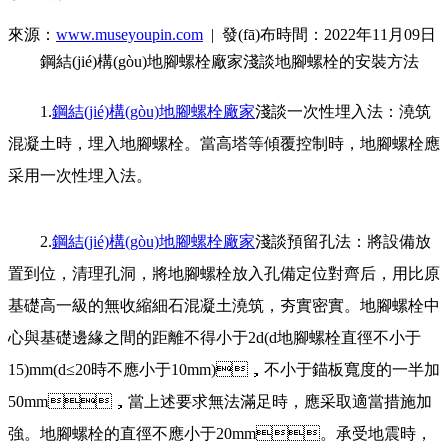
來源：
www.museyoupin.com
| 發(fā)布時間：2022年11月09日
鋼結(jié)構(gòu)地腳螺栓廠家淺談地腳螺栓的安裝方法
1.
鋼結(jié)構(gòu)地腳螺栓廠家
淺談一次性埋入法：澆筑
混凝土時，埋入地腳螺栓。當高塔等傾覆控制時，地腳螺栓應
采用一次性埋入法。
2.
鋼結(jié)構(gòu)地腳螺栓廠家
淺談預留孔法：將設備放
置到位，清理孔洞，將地腳螺栓放入孔備定位對齊后，用比原
基礎高一級的無收縮細石混凝土澆筑，夯實密實。地腳螺栓中
心與基礎邊緣之間的距離不得小于2d(d地腳螺栓直徑不小于
15)mm(d≤20時不應小于10mm)，不小于錨板寬度的一半加
50mm，當上述要求無法滿足時，應采取適當措施加
強。地腳螺栓的直徑不應小于20mm。承受地震時，