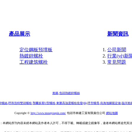
產品展示
新聞資訊
定位鋼板預埋板
公司新聞
熱鍍鋅螺栓
行業(yè)新
工程建筑螺栓
常見問題
抱箍
,
包頭熱鍍鋅螺絲
鋅螺絲
,
呼和浩特雙頭螺栓
,
鄂爾多斯U型螺栓
,
東勝高強度螺栓批發(fā)
,
呼市螺母
,
烏海地腳籠定做
,
臨河抱
Copyright ©
http://www.museyoupin.com/
包頭市林建工貿有限責任公司
網站地圖
本網站所刊內容未經本網站及作者本人許可，不得下載、轉載或建立鏡像等，違者本網站將追究其法律責