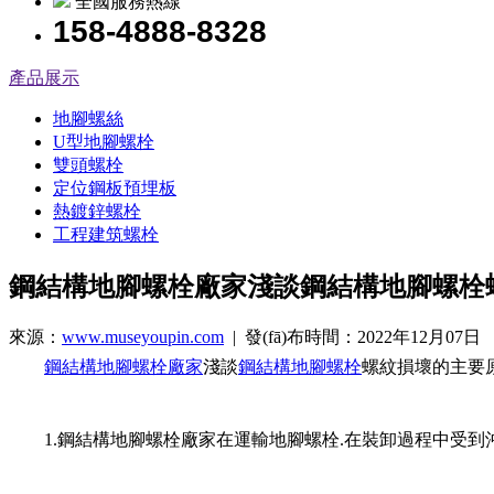
全國服務熱線
158-4888-8328
產品展示
地腳螺絲
U型地腳螺栓
雙頭螺栓
定位鋼板預埋板
熱鍍鋅螺栓
工程建筑螺栓
鋼結構地腳螺栓廠家淺談鋼結構地腳螺栓
來源：
www.museyoupin.com
| 發(fā)布時間：2022年12月07日
鋼結構地腳螺栓廠家
淺談
鋼結構地腳螺栓
螺紋損壞的主要
1.鋼結構地腳螺栓廠家在運輸地
腳螺栓.在裝卸過程中受到沖擊