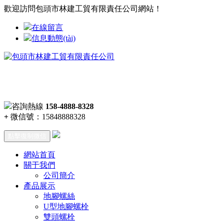
歡迎訪問包頭市林建工貿有限責任公司網站！
在線留言
信息動態(tài)
咨詢熱線
158-4888-8328
+
微信號：
15848888328
點擊復制微信
網站首頁
關于我們
公司簡介
產品展示
地腳螺絲
U型地腳螺栓
雙頭螺栓