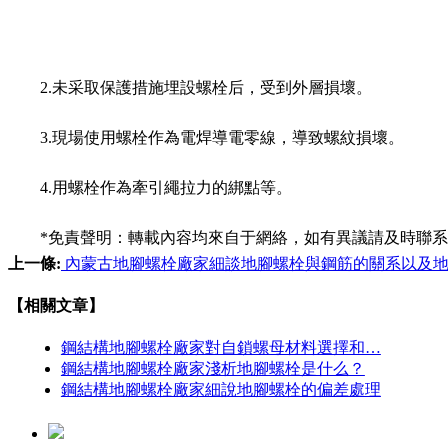
2.未采取保護措施埋設螺栓后，受到外層損壞。
3.現場使用螺栓作為電焊導電零線，導致螺紋損壞。
4.用螺栓作為牽引繩拉力的綁點等。
*免責聲明：轉載內容均來自于網絡，如有異議請及時聯系，本人
上一條:
內蒙古地腳螺栓廠家細談地腳螺栓與鋼筋的關系以及地
【相關文章】
鋼結構地腳螺栓廠家對自鎖螺母材料選擇和…
鋼結構地腳螺栓廠家淺析地腳螺栓是什么？
鋼結構地腳螺栓廠家細說地腳螺栓的偏差處理