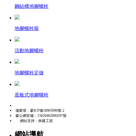
鋼結構地腳螺栓
地腳螺栓籠
活動地腳螺栓
地腳螺栓定做
底板式地腳螺栓
備案號：
蒙ICP備18005090號-2
蒙公網安備：
15020402000297號
網站支持：
林建工貿
網站導航