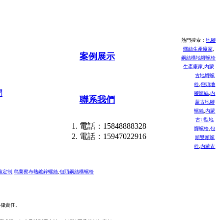
熱門搜索：
地腳
螺絲生產廠家
,
案例展示
鋼結構地腳螺栓
生產廠家
,
內蒙
古地腳螺
栓
,
包頭地
聞
腳螺絲
,
內
聯系我們
蒙古地腳
螺絲
,
內蒙
古U型地
電話：15848888328
腳螺栓
,
包
電話：15947022916
頭雙頭螺
栓
,
內蒙古
箍定制
,
烏蘭察布熱鍍鋅螺絲
,
包頭鋼結構螺栓
任。