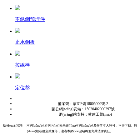
不銹鋼預埋件
止水鋼板
拉線棒
定位盤
備案號：
蒙ICP備18005090號-2
蒙公網(wǎng)安備：
15020402000297號
網(wǎng)站支持：
林建工貿(mào)
版權(quán)聲明：本網(wǎng)站所刊內(nèi)容未經(jīng)本網(wǎng)站及作者本人許可，不得下載、轉
(zhuǎn)載或建立鏡像等，違者本網(wǎng)站將追究其法律責任。