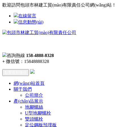
歡迎訪問包頭市林建工貿(mào)有限責任公司網(wǎng)站！
在線留言
信息動態(tài)
咨詢熱線
158-4888-8328
+
微信號：
15848888328
點擊復制微信
網(wǎng)站首頁
關于我們
公司簡介
產(chǎn)品展示
地腳螺絲
U型地腳螺栓
雙頭螺栓
定位鋼板預埋板